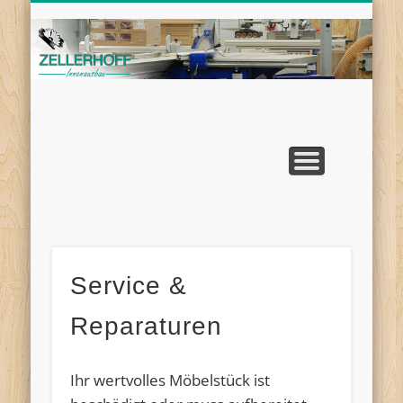
FENSTER, ROLLLADEN & TÜREN
SCHLÜSSELDIENST
INNENAUSBAU
DACHAUSBAU
REFERENZEN
ÜBER UNS
SERVICE
START
Service &
Reparaturen
Ihr wertvolles Möbelstück ist